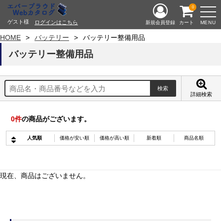
0
ゲスト様
ログインはこちら
MENU
新規会員登録
カート
HOME
バッテリー
バッテリー整備用品
バッテリー整備用品
詳細検索
0
件
の商品がございます。
人気順
価格が安い順
価格が高い順
新着順
商品名順
現在、商品はございません。