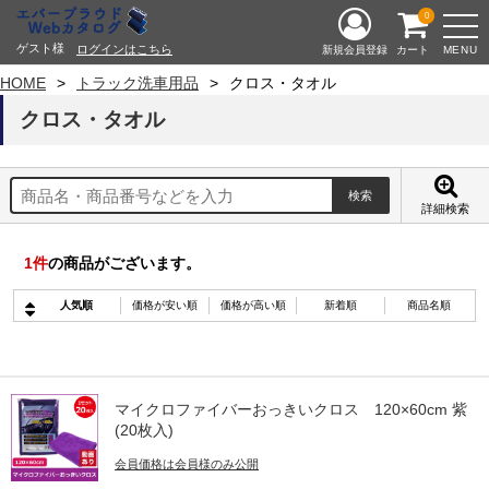
0
ゲスト様
ログインはこちら
MENU
新規会員登録
カート
HOME
トラック洗車用品
クロス・タオル
クロス・タオル
詳細検索
1
件
の商品がございます。
人気順
価格が安い順
価格が高い順
新着順
商品名順
マイクロファイバーおっきいクロス 120×60cm 紫
(20枚入)
会員価格は会員様のみ公開